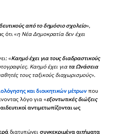
δευτικούς από το δημόσιο σχολείο
»,
ς ότι «
η Νέα Δημοκρατία δεν έχει
ει: «
Καημό έχει για τους διαδραστικούς
ωτογραφίες. Καημό έχει για
τα Ωνάσεια
μαθητές τους ταξικούς διαχωρισμούς
».
ιολόγησης και διοικητικών μέτρων
που
νοντας λόγο για «
εξοντωτικές διώξεις
παιδευτικοί αντιμετωπίζονται ως
ερά
διατυπώνει
συγκεκριμένα αιτήματα