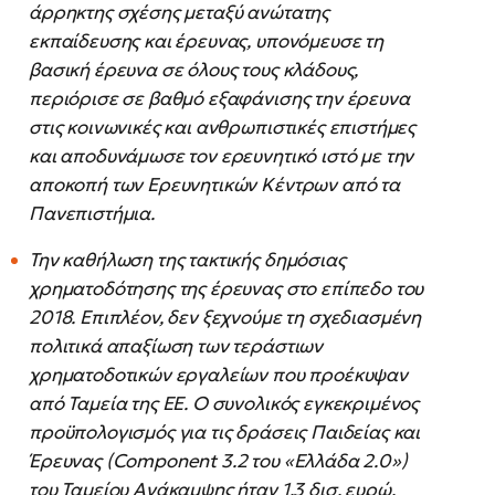
άρρηκτης σχέσης μεταξύ ανώτατης
εκπαίδευσης και έρευνας, υπονόμευσε τη
βασική έρευνα σε όλους τους κλάδους,
περιόρισε σε βαθμό εξαφάνισης την έρευνα
στις κοινωνικές και ανθρωπιστικές επιστήμες
και αποδυνάμωσε τον ερευνητικό ιστό με την
αποκοπή των Ερευνητικών Κέντρων από τα
Πανεπιστήμια.
Την καθήλωση της τακτικής δημόσιας
χρηματοδότησης της έρευνας στο επίπεδο του
2018. Επιπλέον, δεν ξεχνούμε τη σχεδιασμένη
πολιτικά απαξίωση των τεράστιων
χρηματοδοτικών εργαλείων που προέκυψαν
από Ταμεία της ΕΕ. Ο συνολικός εγκεκριμένος
προϋπολογισμός για τις δράσεις Παιδείας και
Έρευνας (Component 3.2 του «Ελλάδα 2.0»)
του Ταμείου Ανάκαμψης ήταν 1,3 δισ. ευρώ.