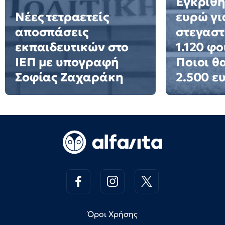
Εγκρίθη
Νέες τετραετείς
ευρώ γι
αποσπάσεις
στεγαστ
εκπαιδευτικών στο
1.120 φο
ΙΕΠ με υπογραφή
Ποιοι θ
Σοφίας Ζαχαράκη
2.500 ε
Όροι Χρήσης