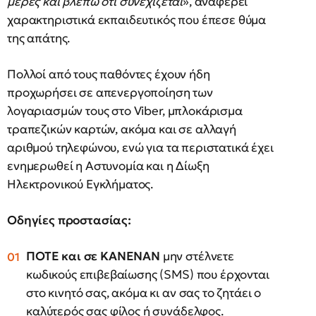
μέρες και βλέπω ότι συνεχίζεται
», αναφέρει
χαρακτηριστικά εκπαιδευτικός που έπεσε θύμα
της απάτης.
Πολλοί από τους παθόντες έχουν ήδη
προχωρήσει σε απενεργοποίηση των
λογαριασμών τους στο Viber, μπλοκάρισμα
τραπεζικών καρτών, ακόμα και σε αλλαγή
αριθμού τηλεφώνου, ενώ για τα περιστατικά έχει
ενημερωθεί η Αστυνομία και η Δίωξη
Ηλεκτρονικού Εγκλήματος.
Οδηγίες προστασίας:
ΠΟΤΕ και σε ΚΑΝΕΝΑΝ
μην στέλνετε
κωδικούς επιβεβαίωσης (SMS) που έρχονται
στο κινητό σας, ακόμα κι αν σας το ζητάει ο
καλύτερός σας φίλος ή συνάδελφος.