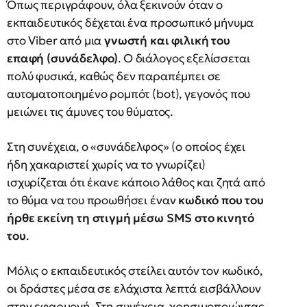
Όπως περιγράφουν, όλα ξεκινούν όταν ο
εκπαιδευτικός δέχεται ένα προσωπικό μήνυμα
στο Viber από μια
γνωστή και φιλική του
επαφή (συνάδελφο)
. Ο διάλογος εξελίσσεται
πολύ φυσικά, καθώς δεν παραπέμπει σε
αυτοματοποιημένο ρομπότ (bot), γεγονός που
μειώνει τις άμυνες του θύματος.
Στη συνέχεια, ο «συνάδελφος» (ο οποίος έχει
ήδη χακαριστεί χωρίς να το γνωρίζει)
ισχυρίζεται ότι έκανε κάποιο λάθος και ζητά από
το θύμα να του προωθήσει έναν
κωδικό που του
ήρθε εκείνη τη στιγμή μέσω SMS στο κινητό
του
.
Μόλις ο εκπαιδευτικός στείλει αυτόν τον κωδικό,
οι δράστες μέσα σε ελάχιστα λεπτά εισβάλλουν
στην εφαρμογή. Στη συνέχεια, χρησιμοποιώντας