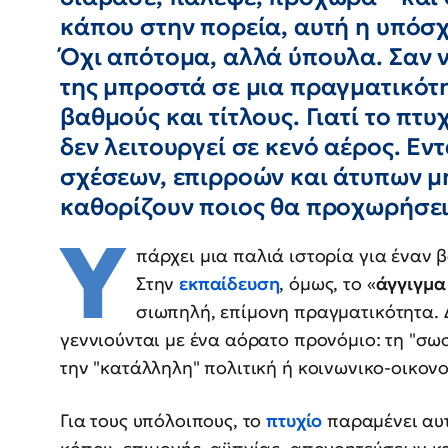
κάπου στην πορεία, αυτή η υπόσχ
Όχι απότομα, αλλά ύπουλα. Σαν ν
της μπροστά σε μια πραγματικότη
βαθμούς και τίτλους. Γιατί το πτυχ
δεν λειτουργεί σε κενό αέρος. Εν
σχέσεων, επιρροών και άτυπων 
καθορίζουν ποιος θα προχωρήσει 
Υ
πάρχει μια παλιά ιστορία για έναν β
Στην
εκπαίδευση
, όμως, το «
άγγιγμα
σιωπηλή, επίμονη πραγματικότητα. 
γεννιούνται με ένα αόρατο προνόμιο: τη "σωσ
την "κατάλληλη" πολιτική ή κοινωνικο-οικονο
Για τους υπόλοιπους, το
πτυχίο
παραμένει αυτ