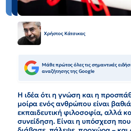
Χρήστος Κάτσικας
Μάθε πρώτος όλες τις σημαντικές ειδήσε
αναζήτησης της Google
Η ιδέα ότι η γνώση και η προσπά
μοίρα ενός ανθρώπου είναι βαθιά
εκπαιδευτική φιλοσοφία, αλλά κα
συνείδηση. Είναι η υπόσχεση που 
διάβασε, πάλεψε, προχώρα – και ο