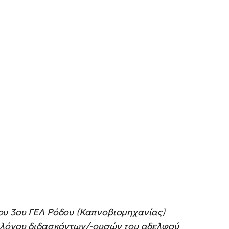
ου 3ου ΓΕΛ Ρόδου (Καπνοβιομηχανίας)
λλόγου διδασκόντων/-ουσών του αδελφού