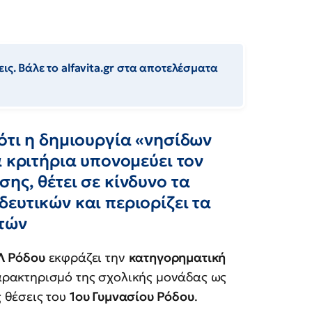
ις. Βάλε το alfavita.gr στα αποτελέσματα
ότι η δημιουργία «νησίδων
ά κριτήρια υπονομεύει τον
ης, θέτει σε κίνδυνο τα
ευτικών και περιορίζει τα
τών
Λ Ρόδου
εκφράζει την
κατηγορηματική
αρακτηρισμό της σχολικής μονάδας ως
ς θέσεις του
1ου Γυμνασίου Ρόδου
.