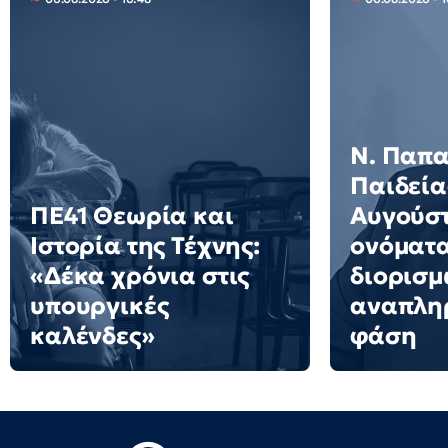
N. Παπα
Παιδείας
ΠΕ41 Θεωρία και
Αυγούστ
Ιστορία της Τέχνης:
ονόματα
«Δέκα χρόνια στις
διορισμ
υπουργικές
αναπληρ
καλένδες»
φάση