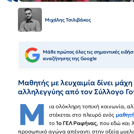
Μιχάλης Τσιλιβάκος
Μάθε πρώτος όλες τις σημαντικές ειδήσε
αναζήτησης της Google
Μαθητής με λευχαιμία δίνει μάχη
αλληλεγγύης από τον Σύλλογο Γο
Μ
ια ολόκληρη τοπική κοινωνία, αλλ
στέκεται στο πλευρό ενός
μαθητ
το
1ο ΓΕΛ Ραφήνας
, που εδώ και 
προσωπικό αγώνα απέναντι στην οξεία μυελο