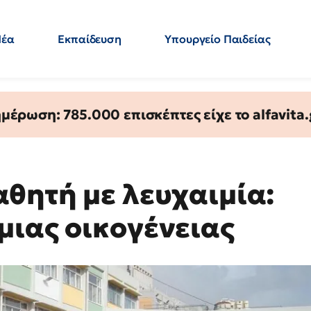
Νέα
Εκπαίδευση
Υπουργείο Παιδείας
 Εκπαιδευτικών
Μεταπτυχιακά
Πολιτική
Κόσμος
- Απαντήσεις
έρωση: 785.000 επισκέπτες είχε το alfavita.
αθητή με λευχαιμία:
μιας οικογένειας