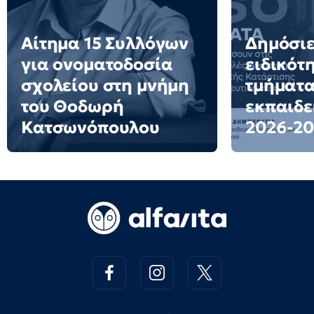
Αίτημα 15 Συλλόγων
Δημόσιε
για ονοματοδοσία
ειδικότ
σχολείου στη μνήμη
τμήματα
του Θοδωρή
εκπαιδε
Κατσωνόπουλου
2026-20