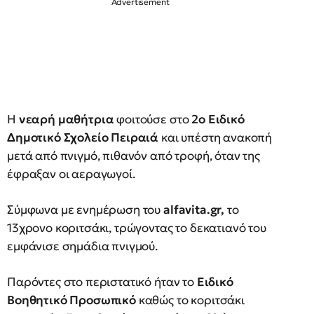
Η
νεαρή μαθήτρια
φοιτούσε στο
2ο Ειδικό
Δημοτικό Σχολείο Πειραιά
και υπέστη ανακοπή
μετά από πνιγμό, πιθανόν από τροφή, όταν της
έφραξαν οι αεραγωγοί.
Σύμφωνα με ενημέρωση του
alfavita.gr,
το
13χρονο κοριτσάκι, τρώγοντας το δεκατιανό του
εμφάνισε σημάδια πνιγμού.
Παρόντες στο περιστατικό ήταν το
Ειδικό
Βοηθητικό Προσωπικό
καθώς το κοριτσάκι