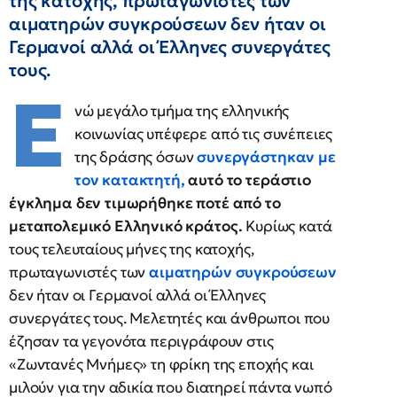
της κατοχής, πρωταγωνιστές των
αιματηρών συγκρούσεων δεν ήταν οι
Γερμανοί αλλά οι Έλληνες συνεργάτες
τους.
Ε
νώ μεγάλο τμήμα της ελληνικής
κοινωνίας υπέφερε από τις συνέπειες
της δράσης όσων
συνεργάστηκαν με
τον κατακτητή,
αυτό το τεράστιο
έγκλημα δεν τιμωρήθηκε ποτέ από το
μεταπολεμικό Ελληνικό κράτος.
Κυρίως κατά
τους τελευταίους μήνες της κατοχής,
πρωταγωνιστές των
αιματηρών συγκρούσεων
δεν ήταν οι Γερμανοί αλλά οι Έλληνες
συνεργάτες τους. Μελετητές και άνθρωποι που
έζησαν τα γεγονότα περιγράφουν στις
«Ζωντανές Μνήμες» τη φρίκη της εποχής και
μιλούν για την αδικία που διατηρεί πάντα νωπό