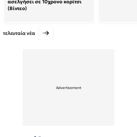
ασελγήσει σε 10χρονο κορίτσι
(Βίντεο)
τελευταία νέα