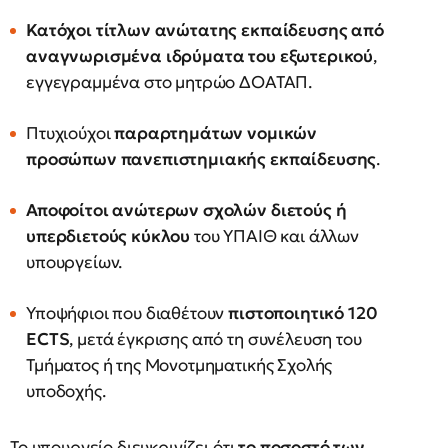
Κατόχοι τίτλων ανώτατης εκπαίδευσης από
αναγνωρισμένα ιδρύματα του εξωτερικού
,
εγγεγραμμένα στο μητρώο ΔΟΑΤΑΠ.
Πτυχιούχοι
παραρτημάτων νομικών
προσώπων πανεπιστημιακής εκπαίδευσης
.
Αποφοίτοι ανώτερων σχολών διετούς ή
υπερδιετούς κύκλου
του ΥΠΑΙΘ και άλλων
υπουργείων.
Υποψήφιοι που διαθέτουν
πιστοποιητικό 120
ECTS
, μετά έγκρισης από τη συνέλευση του
Τμήματος ή της Μονοτμηματικής Σχολής
υποδοχής.
Το υπουργείο διευκρινίζει ότι
το ποσοστό των