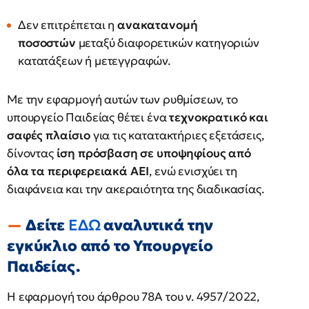
Δεν επιτρέπεται η
ανακατανομή
ποσοστών
μεταξύ διαφορετικών κατηγοριών
κατατάξεων ή μετεγγραφών.
Με την εφαρμογή αυτών των ρυθμίσεων, το
υπουργείο Παιδείας θέτει ένα
τεχνοκρατικό και
σαφές πλαίσιο
για τις κατατακτήριες εξετάσεις,
δίνοντας
ίση πρόσβαση σε υποψηφίους από
όλα τα περιφερειακά ΑΕΙ
, ενώ ενισχύει τη
διαφάνεια και την ακεραιότητα της διαδικασίας.
Δείτε
ΕΔΩ
αναλυτικά την
εγκύκλιο από το Υπουργείο
Παιδείας.
Η εφαρμογή του άρθρου 78Α του ν. 4957/2022,