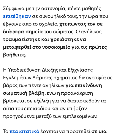
Σύμφωνα με την αστυνομία, πέντε μαθητές
επιτέθηκαν
σε συνομήλικό τους, την ώρα που
έβγαινε από το σχολείο,
χτυπώντας τον σε
διάφορα σημεία
του σώματος. Ο ανήλικος
τραυματίστηκε και χρειάστηκε να
μεταφερθεί στο νοσοκομείο για τις πρώτες
βοήθειες.
Η Υποδιεύθυνση Δίωξης και Εξιχνίασης
Εγκλημάτων Λάρισας σχημάτισε δικογραφία σε
βάρος των πέντε ανηλίκων
για επικίνδυνη
σωματική βλάβη
, ενώ η προανάκριση
βρίσκεται σε εξέλιξη για να διαπιστωθούν τα
αίτια του επεισοδίου και αν υπήρξαν
προηγούμενα μεταξύ των εμπλεκομένων.
Το
περιστατικό
έρχεται να προστεθεί
σε μια