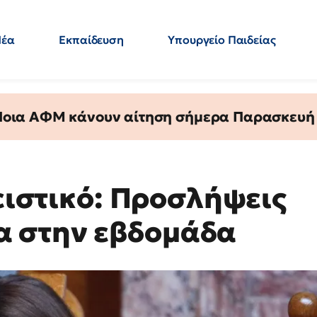
Νέα
Εκπαίδευση
Υπουργείο Παιδείας
 Εκπαιδευτικών
Μεταπτυχιακά
Πολιτική
Κόσμος
- Απαντήσεις
 Ποια ΑΦΜ κάνουν αίτηση σήμερα Παρασκευή - 
λειστικό: Προσλήψεις
 στην εβδομάδα