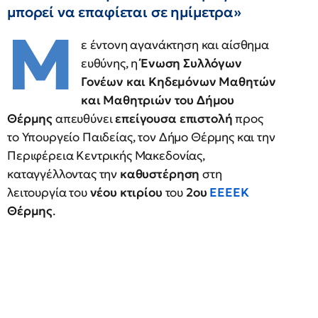
μπορεί να επαφίεται σε ημίμετρα»
Μ
ε έντονη αγανάκτηση και αίσθημα
ευθύνης, η
Ένωση Συλλόγων
Γονέων και Κηδεμόνων Μαθητών
και Μαθητριών του Δήμου
Θέρμης
απευθύνει
επείγουσα επιστολή
προς
το Υπουργείο Παιδείας, τον Δήμο Θέρμης και την
Περιφέρεια Κεντρικής Μακεδονίας,
καταγγέλλοντας την
καθυστέρηση
στη
λειτουργία του
νέου κτιρίου
του
2ου
ΕΕΕΕΚ
Θέρμης
.