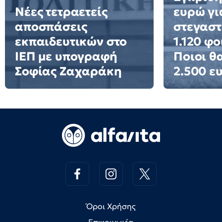
Νέες τετραετείς
ευρώ γι
αποσπάσεις
στεγαστ
εκπαιδευτικών στο
1.120 φο
ΙΕΠ με υπογραφή
Ποιοι θ
Σοφίας Ζαχαράκη
2.500 ε
Όροι Χρήσης