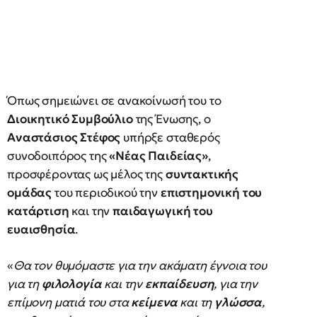
Όπως σημειώνει σε ανακοίνωσή του το
Διοικητικό Συμβούλιο
της Ένωσης, ο
Αναστάσιος Στέφος
υπήρξε σταθερός
συνοδοιπόρος της
«Νέας Παιδείας»
,
προσφέροντας ως μέλος της
συντακτικής
ομάδας
του περιοδικού την
επιστημονική του
κατάρτιση
και την
παιδαγωγική του
ευαισθησία
.
«
Θα τον θυμόμαστε για την ακάματη έγνοια του
για τη
φιλολογία
και την
εκπαίδευση
, για την
επίμονη ματιά του στα
κείμενα
και τη
γλώσσα
,