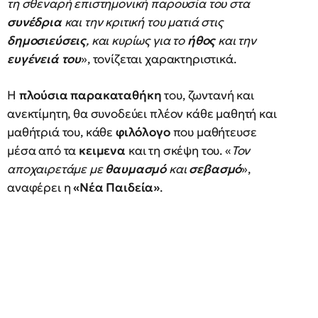
τη σθεναρή επιστημονική παρουσία του στα
συνέδρια
και την κριτική του ματιά στις
δημοσιεύσεις
, και κυρίως για το
ήθος
και την
ευγένειά του
», τονίζεται χαρακτηριστικά.
Η
πλούσια παρακαταθήκη
του, ζωντανή και
ανεκτίμητη, θα συνοδεύει πλέον κάθε μαθητή και
μαθήτριά του, κάθε
φιλόλογο
που μαθήτευσε
μέσα από τα
κειμενα
και τη σκέψη του. «
Τον
αποχαιρετάμε με
θαυμασμό
και
σεβασμό
»,
αναφέρει η
«Νέα Παιδεία»
.