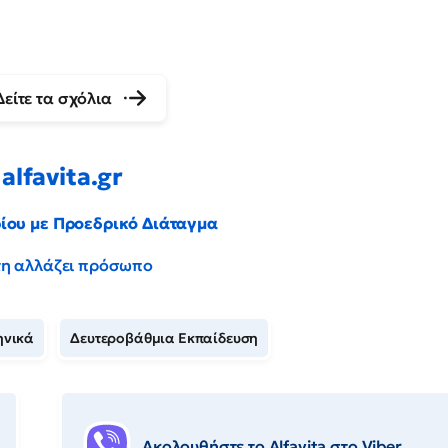
Δείτε τα σχόλια
alfavita.gr
ρίου με Προεδρικό Διάταγμα
έντη αλλάζει πρόσωπο
ηνικά
Δευτεροβάθμια Εκπαίδευση
Ακολουθήστε το Αlfavita στο Viber