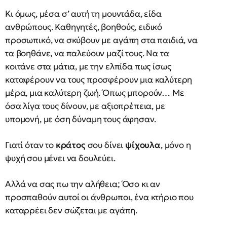
Κι όμως, μέσα σ’ αυτή τη μουντάδα, είδα
ανθρώπους. Καθηγητές, βοηθούς, ειδικό
προσωπικό, να σκύβουν με αγάπη στα παιδιά, να
τα βοηθάνε, να παλεύουν μαζί τους. Να τα
κοιτάνε στα μάτια, με την ελπίδα πως ίσως
καταφέρουν να τους προσφέρουν μια καλύτερη
μέρα, μια καλύτερη ζωή. Όπως μπορούν… Με
όσα λίγα τους δίνουν, με αξιοπρέπεια, με
υπομονή, με όση δύναμη τους άφησαν.
Γιατί όταν το
κράτος
σου δίνει
ψίχουλα
, μόνο η
ψυχή σου μένει να δουλεύει.
Αλλά να σας πω την αλήθεια; Όσο κι αν
προσπαθούν αυτοί οι άνθρωποι, ένα κτήριο που
καταρρέει δεν σώζεται με αγάπη.