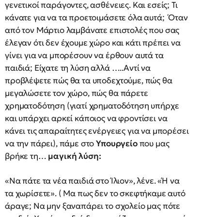
γενετικοί παράγοντες, ασθένειες. Και εσείς; Τι
κάνατε για να τα προετοιμάσετε όλα αυτά; Όταν
από τον Μάρτιο λαμβάνατε επιστολές που σας
έλεγαν ότι δεν έχουμε χώρο και κάτι πρέπει να
γίνει για να μπορέσουν να έρθουν αυτά τα
παιδιά; Είχατε τη λύση αλλά …..Αντί να
προβλέψετε πώς θα τα υποδεχτούμε, πώς θα
μεγαλώσετε τον χώρο, πώς θα πάρετε
χρηματοδότηση (γιατί χρηματοδότηση υπήρχε
και υπάρχει αρκεί κάποιος να φροντίσει να
κάνει τις απαραίτητες ενέργειες για να μπορέσει
να την πάρει), πάμε στο
Υπουργείο
που μας
βρήκε τη…
μαγική λύση:
«Να πάτε τα νέα παιδιά στο Ίλιον», λένε. «Ή να
τα χωρίσετε». ( Μα πως δεν το σκεφτήκαμε αυτό
άραγε; Να μην ξαναπάρει το σχολείο μας πότε