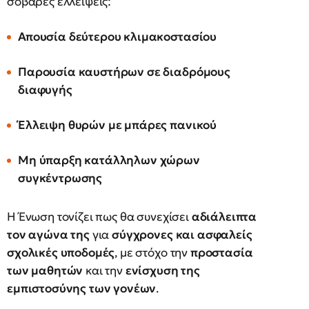
σοβαρές ελλείψεις:
Απουσία δεύτερου κλιμακοστασίου
Παρουσία καυστήρων σε διαδρόμους
διαφυγής
Έλλειψη θυρών με μπάρες πανικού
Μη ύπαρξη κατάλληλων χώρων
συγκέντρωσης
Η Ένωση τονίζει πως θα συνεχίσει
αδιάλειπτα
τον αγώνα της
για
σύγχρονες και ασφαλείς
σχολικές υποδομές
, με στόχο την
προστασία
των μαθητών
και την
ενίσχυση της
εμπιστοσύνης των γονέων
.