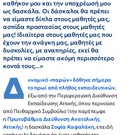
καθήκον μου και την υποχρέωσή μου
ως δασκάλα. Οι δάσκαλοι θα πρέπει
να είμαστε δίπλα στους μαθητές μας,
ασπίδα προστασίας στους μαθητές
μας! Ιδιαίτερα στους μαθητές μας που
έχουν την ανάγκη μας, μαθητές με
δυσκολίες, με αναπηρίες, εκεί θα
πρέπει να είμαστε ακόμη περισσότερο
κοντά τους...»
Δ
υναμικό «παρών» δόθηκε σήμερα
το πρωί από πλήθος εκπαιδευτικών
,
έξω από την Περιφερειακή Διεύθυνση
Εκπαίδευσης Αττικής, όπου περνούσε
από Πειθαρχικό Συμβούλιο (την παρέπεμψε
η
Πρωτοβάθμια Διεύθυνση Ανατολικής
Αττικής
) η δασκάλα
Σοφία Καψαλάκη
, επειδή
κατήγγειλε δημόσια ότι ένας μαθητής της,