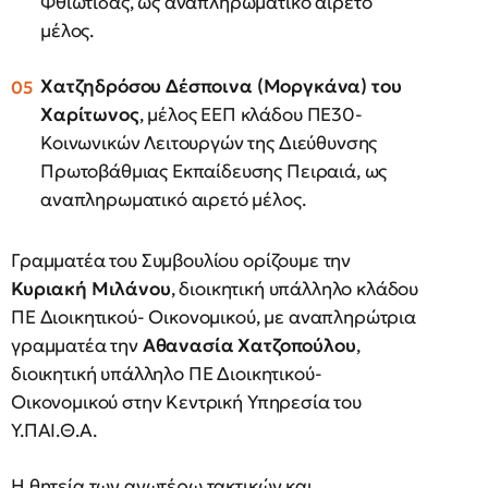
Φθιώτιδας, ως αναπληρωματικό αιρετό
μέλος.
Χατζηδρόσου
Δέσποινα
(Μοργκάνα)
του
Χαρίτωνος
, μέλος ΕΕΠ κλάδου ΠΕ30-
Κοινωνικών Λειτουργών της Διεύθυνσης
Πρωτοβάθμιας Εκπαίδευσης Πειραιά, ως
αναπληρωματικό αιρετό μέλος.
Γραμματέα του Συμβουλίου ορίζουμε την
Κυριακή
Μιλάνου
, διοικητική υπάλληλο κλάδου
ΠΕ Διοικητικού- Οικονομικού, με αναπληρώτρια
γραμματέα την
Αθανασία
Χατζοπούλου
,
διοικητική υπάλληλο ΠΕ Διοικητικού-
Οικονομικού στην Κεντρική Υπηρεσία του
Υ.ΠΑΙ.Θ.Α.
Η θητεία των ανωτέρω τακτικών και