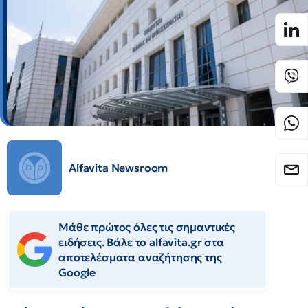
Alfavita Newsroom
Μάθε πρώτος όλες τις σημαντικές
ειδήσεις. Βάλε το alfavita.gr στα
αποτελέσματα αναζήτησης της
Google