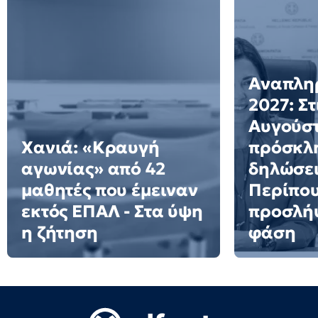
Αναπλη
2027: Στ
Αυγούστ
Χανιά: «Κραυγή
πρόσκλη
αγωνίας» από 42
δηλώσει
μαθητές που έμειναν
Περίπου
εκτός ΕΠΑΛ - Στα ύψη
προσλήψ
η ζήτηση
φάση