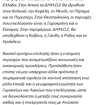
Ελλάδα. Στην Αττική τα ΔΗΜ.Ω.Σ θα ιδρυθούν
στον Κολωνό, την Κυψέλη, το Μενίδι, το Πέραμα
και το Περιστέρι. Στην Θεσσαλονίκη, οι περιοχές
που επελέγησαν είναι η Ξηροκρήνη και ο
Εύοσμος. Στην περιφέρεια, ΔΗΜ.Ω.Σ. θα
υποδεχθούν η Κοζάνη, η Ξάνθη, η Ρόδος και το
Ηράκλειο.
Βασικό κριτήριο επιλογής ήταν η ενίσχυση
περιοχών που αντιμετωπίζουν κοινωνικές και
οικονομικές προκλήσεις. Προϋπόθεση ήταν
επίσης να μην υπάρχουν άλλα πρότυπα ή
πειραματικά σχολεία σε κοντινή απόσταση ενώ
ρόλο έπαιξε και η γεωγραφική εγγύτητα των
Γυμνασίων και Λυκείων που επελέγησαν, ώστε
να διευκολύνεται η μεταξύ τους συνεργασία
καθώς και η συνεργασία τους με Ανώτατα