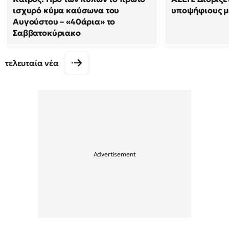
ισχυρό κύμα καύσωνα του
υποψήφιους μ
Αυγούστου – «40άρια» το
Σαββατοκύριακο
τελευταία νέα