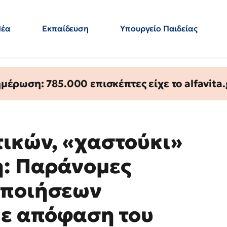
Νέα
Εκπαίδευση
Υπουργείο Παιδείας
 Εκπαιδευτικών
Μεταπτυχιακά
Πολιτική
Κόσμος
- Απαντήσεις
έρωση: 785.000 επισκέπτες είχε το alfavita.
τικών, «χαστούκι»
η: Παράνομες
οποιήσεων
με απόφαση του