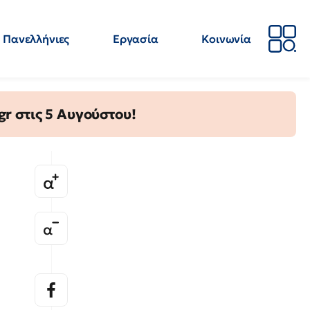
Πανελλήνιες
Εργασία
Κοινωνία
Απόψεις
Επιστήμη
Επιμόρφωση
ΕΛΜΕ
gr στις 5 Αυγούστου!