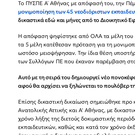
Το ΠΥΣΠΕ Α΄ Αθήνας με απόφασή του, την Πέ
μονιμοποίηση των 45 νεοδιόριστων εκπαιδε
δικαστικά εδώ και μήνες από το Διοικητικό Ε
Η απόφαση ψηφίστηκε από ΟΛΑ τα μέλη του 
τα 5 μέλη κατέθεσαν πρόταση για τη μονιμο
ωστόσο μειοψήφησαν. Την ίδια θέση υποστήρ
των Συλλόγων ΠΕ που έκαναν παρέμβαση στ
Αυτό με τη σειρά του δημιουργεί νέο πονοκέ
αφού θα αρχίσει να ξηλώνεται το πουλόβερ τη
Επίσης δικαστική δικαίωση σημειώθηκε προ κ
Ανατολικής Αττικής και Α' Αθήνας, με δικαστ
χρόνο λήξης της διετούς δοκιμαστικής περιό
εκπαιδευτικών, καθώς και κατά τον χρόνο έ