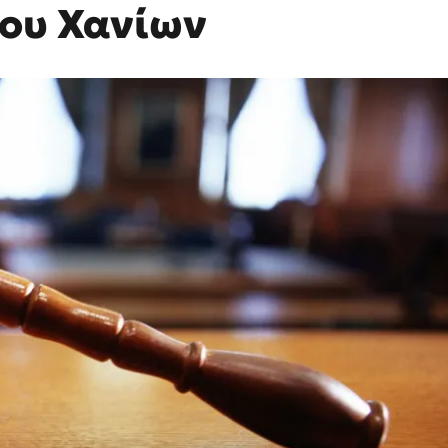
ίου Χανίων