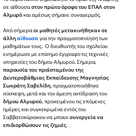
σε αίθουσα
στον πρώτο όροφο του ΕΠΑΛ στον
Αλμυρό
και αμέσως σήμανε συναγερμός.
Από σήμερα
οι μαθητές μετακινήθηκαν σε
άλλη
αίθουσα
για την πραγματοποίηση των
μαθημάτων τους. Ο διευθυντής του σχολείου
ενημέρωσε με επίσημο έγγραφο τις τεχνικές
υπηρεσίες του δήμου Αλμυρού. Σήμερα,
παρουσία του προϊσταμένου της
Δευτεροβάθμιας Εκπαίδευσης Μαγνησίας
Σωκράτη Σαβελίδη
, πραγματοποιήθηκε
σύσκεψη, μετά και την άμεση αντίδραση του
δήμου Αλμυρού
, προκειμένου τις επόμενες
ημέρες και συγκεκριμένα εντός του
Σαββατοκύριακου να μπουν
συνεργεία να
επιδιορθώσουν τις ζημιές
.