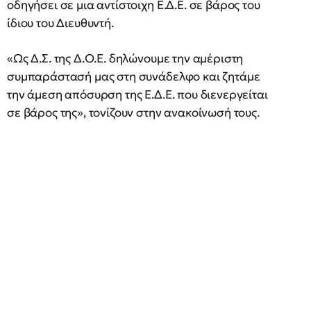
οδηγήσει σε μια αντίστοιχη Ε.Δ.Ε. σε βάρος του
ίδιου του Διευθυντή.
«Ως Δ.Σ. της Δ.Ο.Ε. δηλώνουμε την αμέριστη
συμπαράστασή μας στη συνάδελφο και ζητάμε
την άμεση απόσυρση της Ε.Δ.Ε. που διενεργείται
σε βάρος της», τονίζουν στην ανακοίνωσή τους.