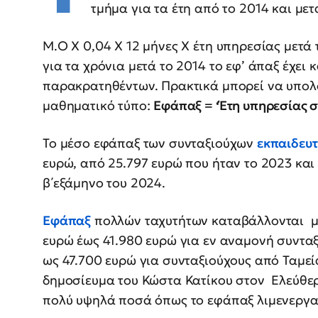
τμήμα για τα έτη από το 2014 και μετ
Μ.Ο Χ 0,04 Χ 12 μήνες Χ έτη υπηρεσίας μετά 
για τα χρόνια μετά το 2014 το εφ’ άπαξ έχει 
παρακρατηθέντων. Πρακτικά μπορεί να υπολ
μαθηματικό τύπο:
Εφάπαξ = ‘Έτη υπηρεσίας 
Το μέσο εφάπαξ των συνταξιούχων
εκπαιδευτ
ευρώ, από 25.797 ευρώ που ήταν το 2023 και
β΄εξάμηνο του 2024.
Εφάπαξ
πολλών ταχυτήτων καταβάλλονται μ
ευρώ έως 41.980 ευρώ για εν αναμονή συντα
ως 47.700 ευρώ για συνταξιούχους από Ταμε
δημοσίευμα του Κώστα Κατίκου στον Ελεύθερ
πολύ υψηλά ποσά όπως το εφάπαξ λιμενεργα