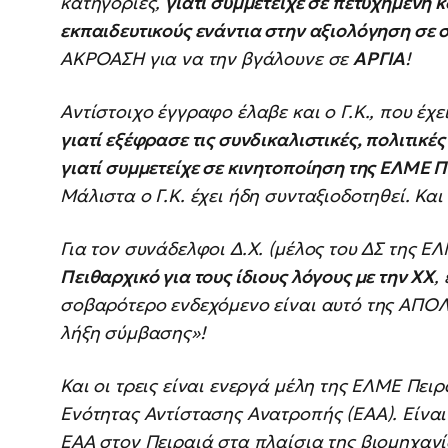
κατηγορίες,
γιατί συμμετείχε σε πετυχημένη 
εκπαιδευτικούς ενάντια στην αξιολόγηση σε 
ΑΚΡΟΑΣΗ για να την βγάλουνε σε
ΑΡΓΙΑ
!
Αντίστοιχο έγγραφο έλαβε και ο Γ.Κ., που έχ
γιατί εξέφρασε τις συνδικαλιστικές, πολιτικέ
γιατί συμμετείχε σε κινητοποίηση της ΕΛΜΕ Πε
Μάλιστα ο Γ.Κ. έχει ήδη συνταξιοδοτηθεί. Κα
Για τον συνάδελφοι Δ.Χ. (μέλος του ΔΣ της Ε
Πειθαρχικό για τους ίδιους λόγους με την ΧΧ
,
σοβαρότερο ενδεχόμενο είναι αυτό της ΑΠΟΛ
λήξη σύμβασης»!
Και οι τρεις είναι ενεργά μέλη της ΕΛΜΕ Πει
Ενότητας Αντίστασης Ανατροπής (ΕΑΑ). Είναι 
ΕΑΑ στον Πειραιά στα πλαίσια της βιομηχανί