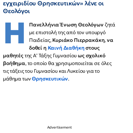
εγχειριδίου Θρησκευτικών» λένε οι
Θεολόγοι
Η
Πανελλήνια Ένωση Θεολόγων
ζητά
με επιστολή της από τον υπουργό
Παιδείας,
Κυριάκο Πιερρακάκη
,
να
δοθεί η
Καινή Διαθήκη
στους
μαθητές
της Α’ Τάξης Γυμνασίου
ως σχολικό
βοήθημα
, το οποίο θα χρησιμοποιείται σε όλες
τις τάξεις του Γυμνασίου και Λυκείου για το
μάθημα των
Θρησκευτικών
.