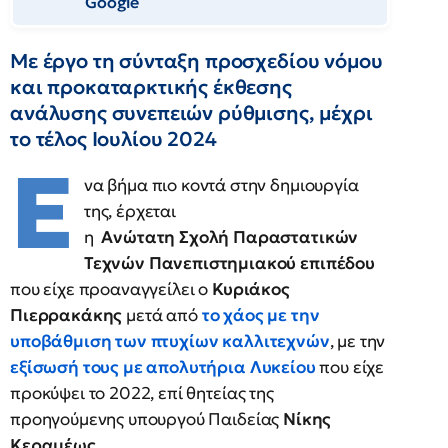
Google
Mε έργο τη σύνταξη προσχεδίου νόμου
και προκαταρκτικής έκθεσης
ανάλυσης συνεπειών ρύθμισης, μέχρι
το τέλος Ιουλίου 2024
Ε
να βήμα πιο κοντά στην δημιουργία
της, έρχεται
η
Ανώτατη Σχολή Παραστατικών
Τεχνών Πανεπιστημιακού επιπέδου
που είχε προαναγγείλει ο
Κυριάκος
Πιερρακάκης
μετά από
το χάος με την
υποβάθμιση των πτυχίων καλλιτεχνών
, με την
εξίσωσή τους με απολυτήρια Λυκείου
που είχε
προκύψει το 2022, επί θητείας της
προηγούμενης υπουργού Παιδείας
Νίκης
Κεραμέως
.