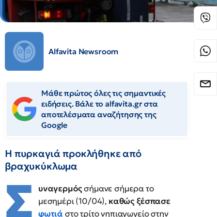
Alfavita Newsroom
Μάθε πρώτος όλες τις σημαντικές
ειδήσεις. Βάλε το alfavita.gr στα
αποτελέσματα αναζήτησης της
Google
Η πυρκαγιά προκλήθηκε από
βραχυκύκλωμα
Σ
υναγερμός
σήμανε σήμερα το
μεσημέρι (10/04),
καθώς ξέσπασε
φωτιά
στο τρίτο νηπιαγωγείο στην