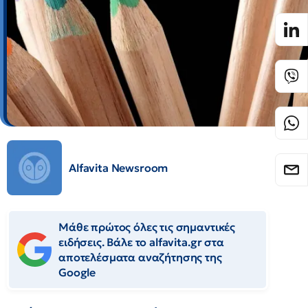
Alfavita Newsroom
Μάθε πρώτος όλες τις σημαντικές
ειδήσεις. Βάλε το alfavita.gr στα
αποτελέσματα αναζήτησης της
Google