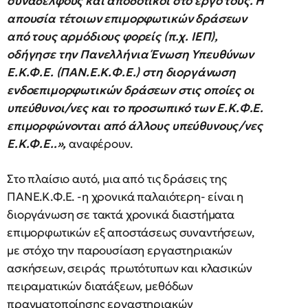
συναδέλφους και αποδοτικοί στο έργο τους. Η
απουσία τέτοιων επιμορφωτικών δράσεων
από τους αρμόδιους φορείς (π.χ. ΙΕΠ),
οδήγησε την Πανελλήνια Ένωση Υπευθύνων
Ε.Κ.Φ.Ε. (ΠΑΝ.Ε.Κ.Φ.Ε.) στη διοργάνωση
ενδοεπιμορφωτικών δράσεων στις οποίες οι
υπεύθυνοι/νες και το προσωπικό των Ε.Κ.Φ.Ε.
επιμορφώνονται από άλλους υπεύθυνους/νες
Ε.Κ.Φ.Ε..»,
αναφέρουν.
Στο πλαίσιο αυτό, μια από τις δράσεις της
ΠΑΝΕ.Κ.Φ.Ε. -η χρονικά παλαιότερη- είναι η
διοργάνωση σε τακτά χρονικά διαστήματα
επιμορφωτικών εξ αποστάσεως συναντήσεων,
με στόχο την παρουσίαση εργαστηριακών
ασκήσεων, σειράς πρωτότυπων και κλασικών
πειραματικών διατάξεων, μεθόδων
πραγματοποίησης εργαστηριακών