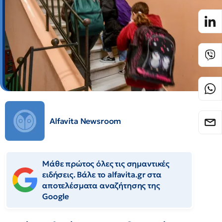
Alfavita Newsroom
Μάθε πρώτος όλες τις σημαντικές
ειδήσεις. Βάλε το alfavita.gr στα
αποτελέσματα αναζήτησης της
Google