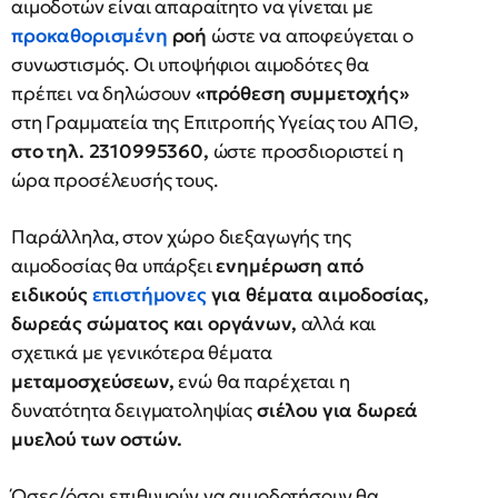
αιμοδοτών είναι απαραίτητο να γίνεται με
προκαθορισμένη
ροή
ώστε να αποφεύγεται ο
συνωστισμός. Οι υποψήφιοι αιμοδότες θα
πρέπει να δηλώσουν
«πρόθεση συμμετοχής»
στη Γραμματεία της Επιτροπής Υγείας του ΑΠΘ,
στο τηλ. 2310995360,
ώστε προσδιοριστεί η
ώρα προσέλευσής τους.
Παράλληλα, στον χώρο διεξαγωγής της
αιμοδοσίας θα υπάρξει
ενημέρωση από
ειδικούς
επιστήμονες
για θέματα αιμοδοσίας,
δωρεάς σώματος και οργάνων,
αλλά και
σχετικά με γενικότερα θέματα
μεταμοσχεύσεων,
ενώ θα παρέχεται η
δυνατότητα δειγματοληψίας
σιέλου για δωρεά
μυελού των οστών.
Όσες/όσοι επιθυμούν να αιμοδοτήσουν θα