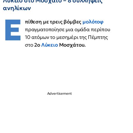
Λύκειο στο Μοσχάτο – 8 συλλήψεις
ανηλίκων
Ε
πίθεση με τρεις βόμβες
μολότοφ
πραγματοποίησε μια ομάδα περίπου
10 ατόμων το μεσημέρι της Πέμπτης
στο
2ο
Λύκειο
Μοσχάτου.