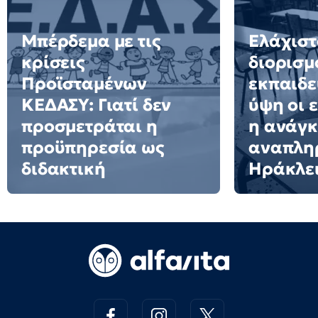
Μπέρδεμα με τις
Ελάχιστ
κρίσεις
διορισμ
Προϊσταμένων
εκπαιδε
ΚΕΔΑΣΥ: Γιατί δεν
ύψη οι 
προσμετράται η
η ανάγκ
προϋπηρεσία ως
αναπλη
διδακτική
Ηράκλε