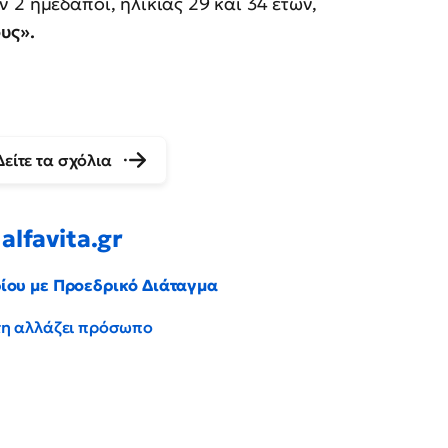
 2 ημεδαποί, ηλικίας 29 και 34 ετών,
υς».
Δείτε τα σχόλια
alfavita.gr
ρίου με Προεδρικό Διάταγμα
έντη αλλάζει πρόσωπο