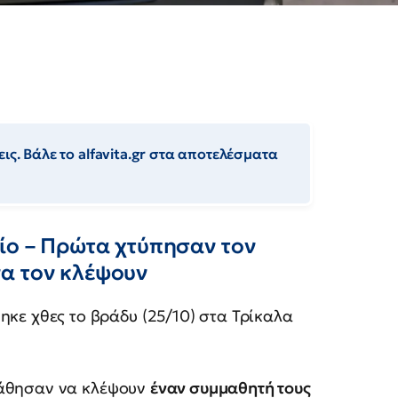
ις. Βάλε το alfavita.gr στα αποτελέσματα
ίο – Πρώτα χτύπησαν τον
α τον κλέψουν
κε χθες το βράδυ (25/10) στα Τρίκαλα
θησαν να κλέψουν
έναν συμμαθητή τους