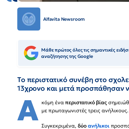
Alfavita Newsroom
Μάθε πρώτος όλες τις σημαντικές ειδήσε
αναζήτησης της Google
Το περιστατικό συνέβη στο σχολε
13χρονο και μετά προσπάθησαν ν
Α
κόμη ένα
περιστατικό βίας
σημειώθη
με πρωταγωνιστές τρεις ανήλικους.
Συγκεκριμένα,
δύο
ανήλικοι
προσπά