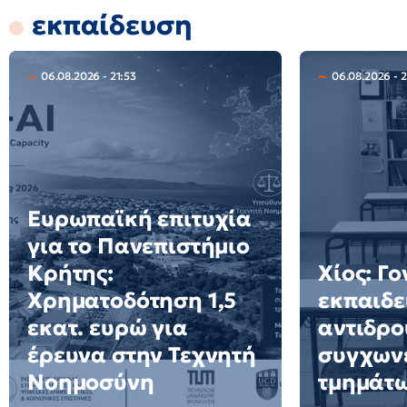
εκπαίδευση
06.08.2026 - 21:53
06.08.2026 - 
Ευρωπαϊκή επιτυχία
για το Πανεπιστήμιο
Κρήτης:
Χίος: Γο
Χρηματοδότηση 1,5
εκπαιδε
εκατ. ευρώ για
αντιδρο
έρευνα στην Τεχνητή
συγχων
Νοημοσύνη
τμημάτ