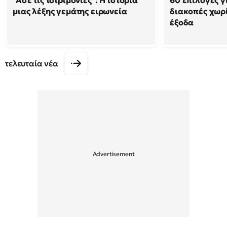
"Άσε τις τσιριμόνιες": Η ιστορία
60 επιλογές γ
μιας λέξης γεμάτης ειρωνεία
διακοπές χωρ
έξοδα
τελευταία νέα