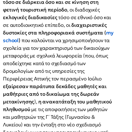
τόσο σε διάρκεια όσο και σε κίνηση στη
φετινή τουριστική περίοδο
, οι διαδοχικές
εκλογικές διαδικασίες
τόσο σε εθνικό όσο και
σε αυτοδιοικητικό επίπεδο, οι
διαχειριστικές
δυστοκίες στα πληροφοριακά συστήματα (
my
school
)
που καλούνται να χρησιμοποιήσουν τα
σχολεία για τον χαρακτηρισμό των δικαιούχων
μεταφοράς με σχολικά λεωφορεία (που, όπως
αποδείχτηκε κατά το σχεδιασμό των
δρομολογίων από τις υπηρεσίες της
Περιφέρειας Αττικής τον περασμένο Ιούλιο
εξαίρεσαν παράτυπα δεκάδες μαθητές και
μαθήτριες από το δικαίωμα της δωρεάν
μετακίνησης
),
η
ανακατάταξη του μαθητικού
πληθυσμού
με τις αποφοιτήσεις των μαθητών
και μαθητριών της Γ΄ Τάξης (Γυμνασίου &
Λυκείου) και την ένταξη στο νέο σχεδιασμό