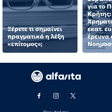
για το 
Κρήτης:
Χρηματο
Ξέρετε τι σημαίνει
εκατ. ε
πραγματικά η λέξη
έρευνα 
«επίτομος»;
Νοημοσ