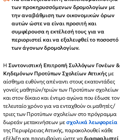
των
προκηρυσσόμενων δρομολογίων με
την αναβάθμιση των οικονομικών όρων
αυτών
ώστε να είναι
προσιτή και
συμφέρουσα η εκτέλεσή τους για να
περιοριστεί και να εξαλειφθεί το ποσοστό
των άγονων δρομολογίων.
Η
Συντονιστική Επιτροπή Συλλόγων Γονέων &
Κηδεμόνων Προτύπων Σχολείων Αττικής
με
αίσθημα ευθύνης απέναντι στους εκατοντάδες
γονείς μαθητών/τριών των Προτύπων σχολείων
και στον δίκαιο και έντιμο αγώνα που έδωσε τον
τελευταίο χρόνο για να ενταχθούν οι μαθητές/
τριες των Προτύπων σχολείων στο πρόγραμμα
δωρεάν μετακινήσεων με
σχολικά λεωφορεία
της Περιφέρειας Αττικής, παρακολουθεί κάθε
εξέλιξη και παρεμβαίνει ώστε να
διασφαλιστεί