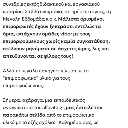
συνεδρίες εκτός διδακτικού και εργασιακού
ωραρίου, Σαββατοκύριακα, σε ημέρες αργίας, τη
Μεγάλη Εβδομάδα κ.ο.κ.
Μάλιστα ορισμένοι
επιμορφωτές έχουν ξεπεράσει εντελώς τα
όρια, φτιάχνουν ομάδες viber με τους
επιμορφούμενους χωρίς καμία συγκατάθεση,
στέλνουν μηνύματα σε άσχετες ώρες, λες και
απευθύνονται σε φίλους τους!
Αλλά το μεγάλο πανηγύρι γίνεται με το
"επιμορφωτικό" υλικό για τους
επιμορφούμενους.
Σήμερα, αχάραγα, μια εκπαιδευτικός
αναγνώστρια του alfavita.gr,
μας
έστειλε την
παρακάτω σελίδα
από το επιμορφωτικό
υλικό με το εξής σχόλιο: "Καλημέρα σας, με