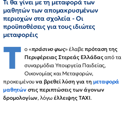
Τι θα γίνει με τη μεταφορά των
μαθητών των απομακρυσμένων
περιοχών στα σχολεία - Οι
προϋποθέσεις για τους ιδιώτες
μεταφορέις
Τ
ο «
πράσινο φως
» έλαβε
πρόταση της
Περιφέρειας Στερεάς Ελλάδας
από τα
συναρμόδια Υπουργεία Παιδείας,
Οικονομίας και Μεταφορών,
προκειμένου
να βρεθεί λύση για τη
μεταφορά
μαθητών
στις περιπτώσεις των άγονων
δρομολογίων
, λόγω
έλλειψης ΤΑΧΙ
.