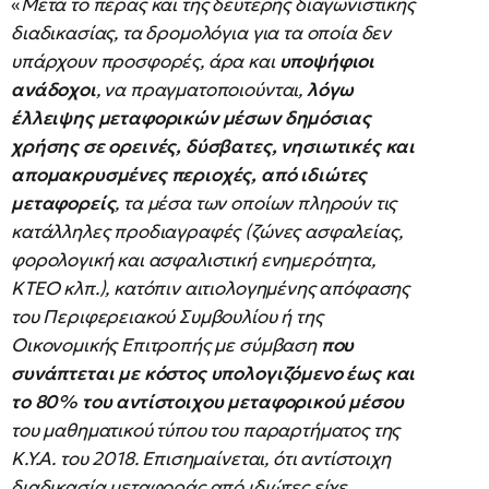
«
Μετά το πέρας και της δεύτερης διαγωνιστικής
διαδικασίας, τα δρομολόγια για τα οποία δεν
υπάρχουν προσφορές, άρα και
υποψήφιοι
ανάδοχοι
, να πραγματοποιούνται,
λόγω
έλλειψης μεταφορικών μέσων δημόσιας
χρήσης σε ορεινές, δύσβατες, νησιωτικές και
απομακρυσμένες περιοχές, από ιδιώτες
μεταφορείς
, τα μέσα των οποίων πληρούν τις
κατάλληλες προδιαγραφές (ζώνες ασφαλείας,
φορολογική και ασφαλιστική ενημερότητα,
ΚΤΕΟ κλπ.), κατόπιν αιτιολογημένης απόφασης
του Περιφερειακού Συμβουλίου ή της
Οικονομικής Επιτροπής με σύμβαση
που
συνάπτεται με κόστος υπολογιζόμενο έως και
το 80% του αντίστοιχου μεταφορικού μέσου
του μαθηματικού τύπου του παραρτήματος της
Κ.Υ.Α. του 2018. Επισημαίνεται, ότι αντίστοιχη
διαδικασία μεταφοράς από ιδιώτες είχε