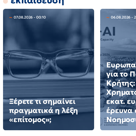
εκπαίδευση
07.08.2026 - 00:10
06.08.2026 - 2
Ευρωπαϊ
για το 
Κρήτης:
Χρηματο
Ξέρετε τι σημαίνει
εκατ. ε
πραγματικά η λέξη
έρευνα 
«επίτομος»;
Νοημοσ