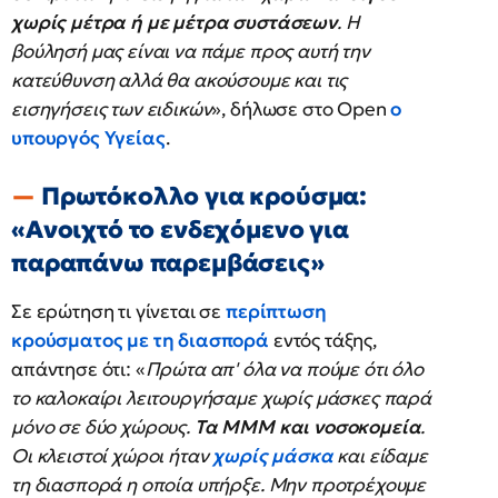
χωρίς μέτρα ή με μέτρα συστάσεων
. Η
βούλησή μας είναι να πάμε προς αυτή την
κατεύθυνση αλλά θα ακούσουμε και τις
εισηγήσεις των ειδικών
», δήλωσε στο Open
ο
υπουργός Υγείας
.
Πρωτόκολλο για κρούσμα:
«Ανοιχτό το ενδεχόμενο για
παραπάνω παρεμβάσεις»
Σε ερώτηση τι γίνεται σε
περίπτωση
κρούσματος με τη διασπορά
εντός τάξης,
απάντησε ότι: «
Πρώτα απ' όλα να πούμε ότι όλο
το καλοκαίρι λειτουργήσαμε χωρίς μάσκες παρά
μόνο σε δύο χώρους.
Τα ΜΜΜ και νοσοκομεία
.
Οι κλειστοί χώροι ήταν
χωρίς μάσκα
και είδαμε
τη διασπορά η οποία υπήρξε. Μην προτρέχουμε