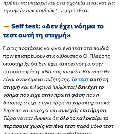
πρέπει να υπάρχει και στα σχολεία είναι και για
την υγεία των παιδιών (...)
»,πρόσθεσε.
Self test: «Δεν έχει νόημα το
τεστ αυτή τη στιγμή»
Για τις προτάσεις να γίνει ένα τεστ στα παιδιά
πριν επιστρέψουν στις αίθουσες ο Θ. Πλεύρης
υποστήριξε ότι δεν έχει κάποιο νόημα στην
παρούσα φάση: «
Να σας πω κάτι. Και αυτό θα
είναι αντικείμενο συζήτησης.
Το τεστ
αυτή τη
στιγμή
και ειλικρινά (μιλώντας)
δεν έχει το
νόημα που είχε στην πρώτη φάση
που η
διασπορά είχε συγκεκριμένα χαρακτηριστικά.
Έπρεπε να υπάρχει μία
συνεχής επιτήρηση
.
Τώρα να σας θυμίσω ότι
όλο το καλοκαίρι το
περάσαμε χωρίς κανένα τεστ
παρά μόνο τεστ
γινόταν σε όσους ήταν ανεμβολίαστοι
».