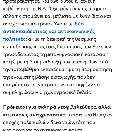
προτεραιότητες. Και αντ’ αυτού τι κάνει η
κυβέρνηση της Ν.Δ.; Όχι, μόνο δεν τις υπηρετεί
αλλά τις στομώνει και μάλιστα με έναν βίαιο και
αναχρονιστικό τρόπο. Υλοποιεί
δύο
αντιεκπαιδευτικές και αντικοινωνικές
πολιτικές:
α) με τη διακοπή της θεσμικής
εκπαίδευσης προς τους δύο τύπους των Λυκείων
τροφοδοτώντας τη μεταγυμνασιακή κατάρτιση
και β) με τη βίαιη εκδίωξη των υποψηφίων από
την τριτοβάθμια εκπαίδευση με τη θεσμοθέτηση
της ελάχιστης βάσης εισαγωγής, που δεν
επιτρέπει στο ένα τρίτο των υποψηφίων να
συμπληρώσουν μηχανογραφικό δελτίο.
Πρόκειται για σκληρά νεοφιλελεύθερα αλλά
και άκρως αναχρονιστικά μέτρα
που θυμίζουν
εποχές πολύ παλιών δεκαετιών, τότε που
κυριαρχούσε το αντιμορφωτικό και