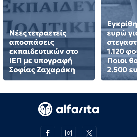
Εγκρίθη
Νέες τετραετείς
ευρώ γι
αποσπάσεις
στεγαστ
εκπαιδευτικών στο
1.120 φο
ΙΕΠ με υπογραφή
Ποιοι θ
Σοφίας Ζαχαράκη
2.500 ε