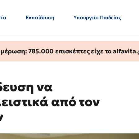
Νέα
Εκπαίδευση
Υπουργείο Παιδείας
 Εκπαιδευτικών
Μεταπτυχιακά
Πολιτική
Κόσμος
- Απαντήσεις
έρωση: 785.000 επισκέπτες είχε το alfavita.
δευση να
ειστικά από τον
ν