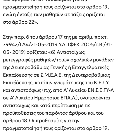
πραγματοποίησή τους ορίζονται στο άρθρο 19,
ενώ η ένταξη των μαθητών σε τάξεις ορίζεται
στο άρθρο 22».
Στην παρ. 6 του άρθρου 17 της με αριθμ. πρωτ.
79942/ΓΔ4/21-05-2019 Υ.Α. (ΦΕΚ 2005/τ.Β΄/31-
05- 2019) ορίζεται: «6) Αντιστοίχως,
μετεγγραφές μαθητών/τριών σχολικών μονάδων
της Δευτεροβάθμιας Γενικής ή Επαγγελματικής
Εκπαίδευσης σε Σ.Μ.Ε.Α.Ε. της Δευτεροβάθμιας
Εκπαίδευσης, κατόπιν γνωμάτευσης του Κ.Ε.Σ.Υ.
και αντιστρόφως (π.χ. από Α’ Λυκείου ΕΝ.Ε.Ε.ΓΥ-Λ
σε Α’ Λυκείου Ημερήσιου ΕΠΑ.Λ.), υλοποιούνται
αντιστοίχως και κατά περίπτωση με τις
προϋποθέσεις του παρόντος άρθρου και του
άρθρου 18. Οι προθεσμίες για την
πραγματοποίησή τους ορίζονται στο άρθρο 19,