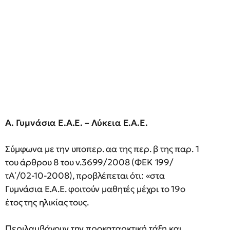
Α. Γυμνάσια Ε.Α.Ε. – Λύκεια Ε.Α.Ε.
Σύμφωνα με την υποπερ. αα της περ. β της παρ. 1
του άρθρου 8 του ν.3699/2008 (ΦΕΚ 199/
τΑ΄/02-10-2008), προβλέπεται ότι: «στα
Γυμνάσια Ε.Α.Ε. φοιτούν μαθητές μέχρι το 19ο
έτος της ηλικίας τους.
Περιλαμβάνουν την προκαταρκτική τάξη και