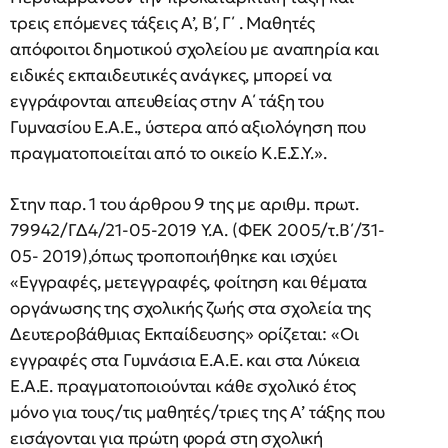
τρεις επόμενες τάξεις Α’, Β΄, Γ΄ . Μαθητές
απόφοιτοι δημοτικού σχολείου με αναπηρία και
ειδικές εκπαιδευτικές ανάγκες, μπορεί να
εγγράφονται απευθείας στην Α΄ τάξη του
Γυμνασίου Ε.Α.Ε., ύστερα από αξιολόγηση που
πραγματοποιείται από το οικείο Κ.Ε.Σ.Υ.».
Στην παρ. 1 του άρθρου 9 της με αριθμ. πρωτ.
79942/ΓΔ4/21-05-2019 Υ.Α. (ΦΕΚ 2005/τ.Β΄/31-
05- 2019),όπως τροποποιήθηκε και ισχύει
«Εγγραφές, μετεγγραφές, φοίτηση και θέματα
οργάνωσης της σχολικής ζωής στα σχολεία της
Δευτεροβάθμιας Εκπαίδευσης» ορίζεται: «Οι
εγγραφές στα Γυμνάσια Ε.Α.Ε. και στα Λύκεια
Ε.Α.Ε. πραγματοποιούνται κάθε σχολικό έτος
μόνο για τους/τις μαθητές/τριες της Α’ τάξης που
εισάγονται για πρώτη φορά στη σχολική