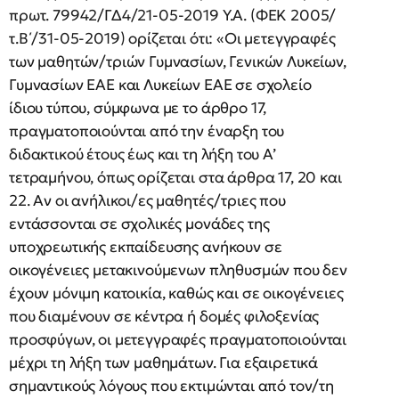
πρωτ. 79942/ΓΔ4/21-05-2019 Υ.Α. (ΦΕΚ 2005/
τ.Β΄/31-05-2019) ορίζεται ότι: «Οι μετεγγραφές
των μαθητών/τριών Γυμνασίων, Γενικών Λυκείων,
Γυμνασίων ΕΑΕ και Λυκείων ΕΑΕ σε σχολείο
ίδιου τύπου, σύμφωνα με το άρθρο 17,
πραγματοποιούνται από την έναρξη του
διδακτικού έτους έως και τη λήξη του Α’
τετραμήνου, όπως ορίζεται στα άρθρα 17, 20 και
22. Αν οι ανήλικοι/ες μαθητές/τριες που
εντάσσονται σε σχολικές μονάδες της
υποχρεωτικής εκπαίδευσης ανήκουν σε
οικογένειες μετακινούμενων πληθυσμών που δεν
έχουν μόνιμη κατοικία, καθώς και σε οικογένειες
που διαμένουν σε κέντρα ή δομές φιλοξενίας
προσφύγων, οι μετεγγραφές πραγματοποιούνται
μέχρι τη λήξη των μαθημάτων. Για εξαιρετικά
σημαντικούς λόγους που εκτιμώνται από τον/τη