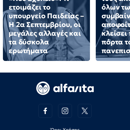
ετοιμάζει το
όλων των
υπουργείο Παιδείας –
συμβαίν
Η 2α Σεπτεμβρίου, οι
αποφοίτ
μεγάλες αλλαγές και
κλείσει
τα δύσκολα
πόρτα τ
ερωτήματα
πανεπισ
Όροι Χρήσης