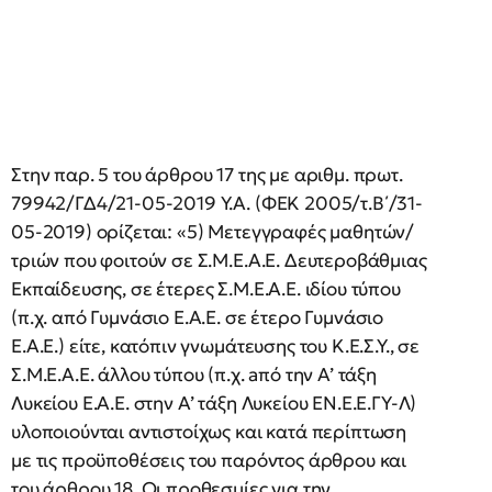
Στην παρ. 5 του άρθρου 17 της με αριθμ. πρωτ.
79942/ΓΔ4/21-05-2019 Υ.Α. (ΦΕΚ 2005/τ.Β΄/31-
05-2019) ορίζεται: «5) Μετεγγραφές μαθητών/
τριών που φοιτούν σε Σ.Μ.Ε.Α.Ε. Δευτεροβάθμιας
Εκπαίδευσης, σε έτερες Σ.Μ.Ε.Α.Ε. ιδίου τύπου
(π.χ. από Γυμνάσιο Ε.Α.Ε. σε έτερο Γυμνάσιο
Ε.Α.Ε.) είτε, κατόπιν γνωμάτευσης του Κ.Ε.Σ.Υ., σε
Σ.Μ.Ε.Α.Ε. άλλου τύπου (π.χ. aπό την Α’ τάξη
Λυκείου Ε.Α.Ε. στην Α’ τάξη Λυκείου ΕΝ.Ε.Ε.ΓΥ-Λ)
υλοποιούνται αντιστοίχως και κατά περίπτωση
με τις προϋποθέσεις του παρόντος άρθρου και
του άρθρου 18. Οι προθεσμίες για την