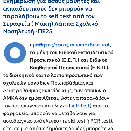
Ενημέρωση για όσους μαθητές και
εκπαιδευτικούς δεν μπορούν να
παραλάβουν το self test από τον
Σεραφείμ ( Μάκη) Λάππα Σχολικό
Νοσηλευτή -ΠΕ25
Ο
ι
μαθητές/τριες
,
οι εκπαιδευτικοί
,
τα μέλη του Ειδικού Εκπαιδευτικού
Προσωπικού (Ε.Ε.Π.) και Ειδικού
Βοηθητικού Προσωπικού (Ε.Β.Π.),
το διοικητικό και το λοιπό προσωπικό των
σχολικών μονάδων
Πρωτοβάθμιας και
Δευτεροβάθμιας Εκπαίδευσης,
των οποίων ο
ΑΜΚΑ δεν εμφανίζεται
, ώστε να παραλάβουν
τον αυτοδιαγνωστικό έλεγχο (
self test
) από το
φαρμακείο, μπορούν να μεταβαίνουν για
αυτοδιαγνωστικό έλεγχο ( rapid test ή PCR test),
είτε σε μια από τις δημόσιες δομές ( μπορείτε να