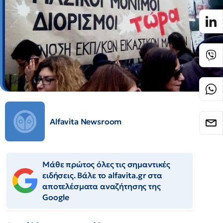
Alfavita Newsroom
Μάθε πρώτος όλες τις σημαντικές
ειδήσεις. Βάλε το alfavita.gr στα
αποτελέσματα αναζήτησης της
Google