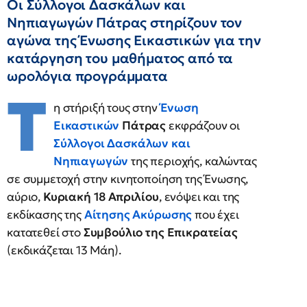
Οι Σύλλογοι Δασκάλων και
Νηπιαγωγών Πάτρας στηρίζουν τον
αγώνα της Ένωσης Εικαστικών για την
κατάργηση του μαθήματος από τα
ωρολόγια προγράμματα
Τ
η στήριξή τους στην
Ένωση
Εικαστικών
Πάτρας
εκφράζουν οι
Σύλλογοι Δασκάλων και
Νηπιαγωγών
της περιοχής, καλώντας
σε συμμετοχή στην κινητοποίηση της Ένωσης,
αύριο,
Κυριακή 18 Απριλίου
, ενόψει και της
εκδίκασης της
Αίτησης Ακύρωσης
που έχει
κατατεθεί στο
Συμβούλιο της Επικρατείας
(εκδικάζεται 13 Μάη).