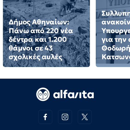
Συλλυπ
Δήμος Αθηναίων:
ανακοί
Πάνω από 220 νέα
Υπουργε
δέντρα και 1.200
για την
θάμνοι σε 43
Θοδωρ
σχολικές αυλές
Κατσων