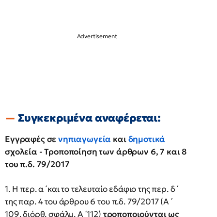
Συγκεκριμένα αναφέρεται:
Εγγραφές σε
νηπιαγωγεία
και
δημοτικά
σχολεία - Τροποποίηση των άρθρων 6, 7 και 8
του π.δ. 79/2017
1. Η περ. α ́ και το τελευταίο εδάφιο της περ. δ ́
της παρ. 4 του άρθρου 6 του π.δ. 79/2017 (Α ́
109, διόρθ. σφάλμ. Α ́ 112)
τροποποιούνται ως