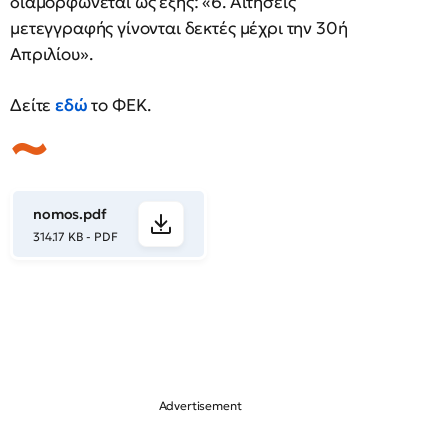
διαμορφώνεται ως εξής: «6. Αιτήσεις
μετεγγραφής γίνονται δεκτές μέχρι την 30ή
Απριλίου».
Δείτε
εδώ
το ΦΕΚ.
nomos.pdf
314.17 KB - PDF