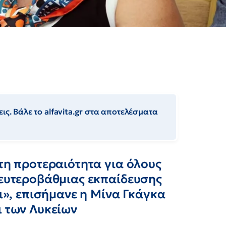
ις. Βάλε το alfavita.gr στα αποτελέσματα
υτη προτεραιότητα για όλους
δευτεροβάθμιας εκπαίδευσης
οι», επισήμανε η Μίνα Γκάγκα
ι των Λυκείων