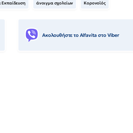
 Εκπαίδευση
άνοιγμα σχολείων
Κορονοϊός
Ακολουθήστε το Αlfavita στο Viber