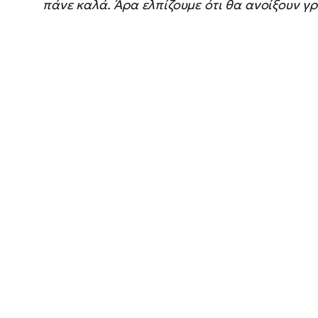
πάνε καλά. Άρα ελπίζουμε ότι θα ανοίξουν γ